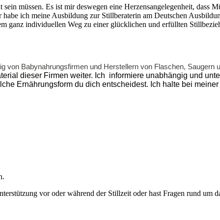
cht sein müssen. Es ist mir deswegen eine Herzensangelegenheit, dass M
habe ich meine Ausbildung zur Stillberaterin am Deutschen Ausbildungsin
ihrem ganz individuellen Weg zu einer glücklichen und erfüllten Stillb
ängig von Babynahrungsfirmen und Herstellern von Flaschen, Sauger
rial dieser Firmen weiter.
Ich informiere unabhängig und unter
welche Ernährungsform du dich entscheidest. Ich halte bei mei
h.
nterstützung vor oder während der Stillzeit oder hast Fragen rund um
.