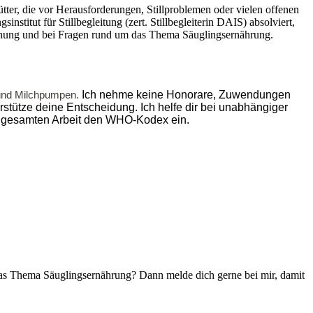
ütter, die vor Herausforderungen, Stillproblemen oder vielen offenen
stitut für Stillbegleitung (zert. Stillbegleiterin DAIS) absolviert,
eziehung und bei Fragen rund um das Thema Säuglingsernährung.
n und Milchpumpen.
Ich nehme keine Honorare, Zuwendungen
stütze deine Entscheidung. Ich helfe dir bei unabhängiger
ner gesamten Arbeit den WHO-Kodex ein.
 das Thema Säuglingsernährung? Dann melde dich gerne bei mir, damit